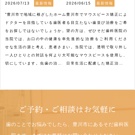
2026/07/13
最新情報
2026/06/15
最新情報
"豊川市で地域に根ざしたホーム
豊川市でマウスピース矯正によ
ドクターを目指している歯医者
る目立たない歯並び治療をご希
をお探しではないでしょうか。
望の方は、ぜひそだ歯科医院の
当院では、お口の中の健康を幸
先進的な治療をご利用くださ
せな生活の源と考え、患者さま
い。当院では、透明で取り外し
一人ひとりとの対話を何より大
可能なマウスピースを使用し、
切にしています。虫歯の治療を
日常生活に配慮した矯正治療を
はじめ、小児歯科や目立ちにく
提供しております。

い矯正治療、インプラントま
で、世代を問わず幅広い診療に
食事や歯磨きの際にはマウスピ
対応できる体制を整えました。
ースを外すことができるため、
歯科用CTによる詳細な診査も行
お口の衛生管理も従来通り行
ご予約・ご相談はお気軽に
っており、お口の将来を見据え
え、安心してご利用いただけま
た予防やケアの提案にも力を入
す。治療中の見た目を気にされ
歯のことでお悩みでしたら、豊川市にあるそだ歯科医
れています。そだ歯科医院は、
る方や、人前に出ることが多い